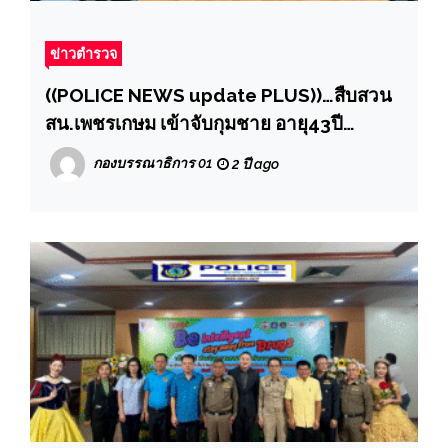
ข่าวตำรวจ
((POLICE NEWS update PLUS))…สืบสวน
สน.เพชรเกษม เข้าจับกุมชาย อายุ43ปี
จำหน่ายยาเสพติดให้โทษประเภท 1 เมทแอ
กองบรรณาธิการ 01
2 ปี ago
มเฟตามีน (ยาไอซ์)พร้อมอาวุธปืน