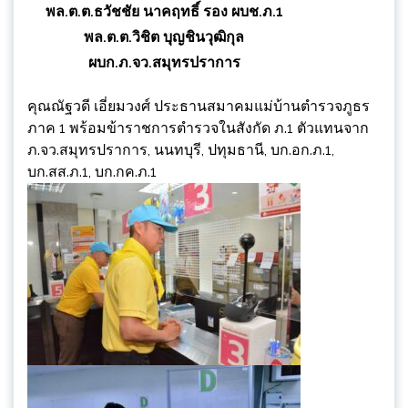
พล.ต.ต.ธวัชชัย นาคฤทธิ์ รอง ผบช.ภ.1
พล.ต.ต.วิชิต บุญชินวุฒิกุล
ผบก.ภ.จว.สมุทรปราการ
คุณณัฐวดี เอี่ยมวงศ์ ประธานสมาคมแม่บ้านตำรวจภูธร
ภาค 1 พร้อมข้าราชการตำรวจในสังกัด ภ.1 ตัวแทนจาก
ภ.จว.สมุทรปราการ, นนทบุรี, ปทุมธานี, บก.อก.ภ.1,
บก.สส.ภ.1, บก.กค.ภ.1