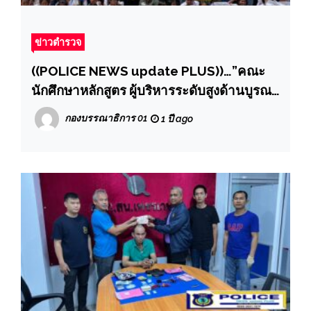
ข่าวตำรวจ
((POLICE NEWS update PLUS))…”คณะ
นักศึกษาหลักสูตร ผู้บริหารระดับสูงด้านบูรณา
การพัฒนากรุงเทพมหานครอย่างยั่งยืน (SIMD
กองบรรณาธิการ 01
1 ปี ago
1-2) รุ่นที่ 1 รุ่นที่ 2 วพน.12 พอช.1 และ ISAB
8ร่วมกันเป็นจิตอาสาจัดกิจกรรมตอบแทน
สังคม (CSR) โดยได้มอบอุปกรณ์การศึกษา
การกีฬาพร้อมทุนการศึกษาให้กับน้องๆ
โรงเรียนตำรวจตระเวณชายแดน ภายใน
จังหวัดตรัง 2″