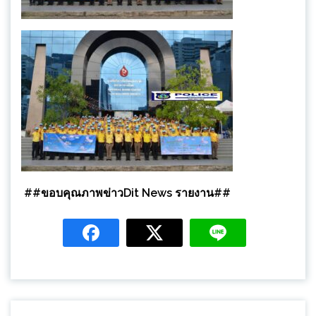
##ขอบคุณภาพข่าวDit News รายงาน##