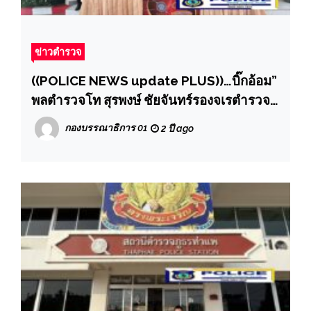
ข่าวตำรวจ
((POLICE NEWS update PLUS))…บิ๊กอ้อม”
พลตำรวจโท สุรพงษ์ ชัยจันทร์รองจเรตำรวจ
แห่งชาติ ออกตรวจตำรวจภูธรจังหวัด
กองบรรณาธิการ 01
2 ปี ago
นครปฐม