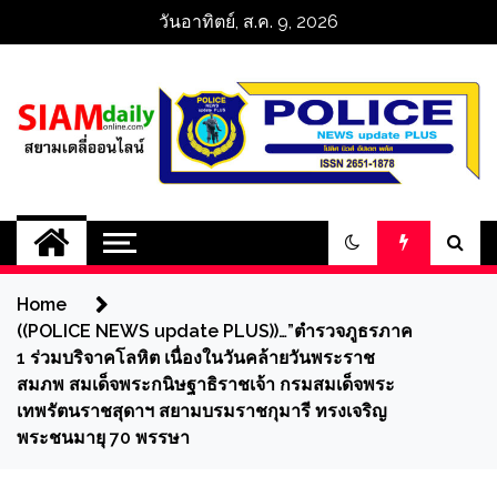
Skip
วันอาทิตย์, ส.ค. 9, 2026
to
content
สยามเดลี่ออนไลน์ 
SiamDailyOnline 
Home
policenewsupdatep
((POLICE NEWS update PLUS))…”ตำรวจภูธรภาค
1 ร่วมบริจาคโลหิต เนื่องในวันคล้ายวันพระราช
สมภพ สมเด็จพระกนิษฐาธิราชเจ้า กรมสมเด็จพระ
เทพรัตนราชสุดาฯ สยามบรมราชกุมารี ทรงเจริญ
พระชนมายุ 70 พรรษา