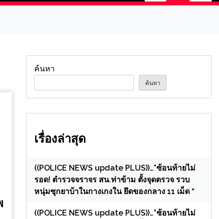
ค้นหา
ค้นหา
เรื่องล่าสุด
((POLICE NEWS update PLUS))…”ซ้อนท้ายไม่
รอด! ตำรวจจราจร สน.ท่าข้าม ตั้งจุดตรวจ รวบ
หนุ่มซุกยาบ้าในกางเกงใน ยึดของกลาง 11 เม็ด “
พ
((POLICE NEWS update PLUS))…”ซ้อนท้ายไม่