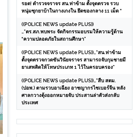
รอด! ตำรวจจราจร สน.ท่าข้าม ตั้งจุดตรวจ รวบ
หนุ่มซุกยาบ้าในกางเกงใน ยึดของกลาง 11 เม็ด “
((POLICE NEWS update PLUS))
…”ตร.สภ.พบพระ จัดกิจกรรมอบรมให้ความรู้ด้าน
“ความปลอดภัยในสถานศึกษา”
((POLICE NEWS update PLUS))…”สน.ท่าข้าม
ตั้งจุดตรวจกวดขันวินัยจราจร สามารถจับกุมชายมี
ยาเสพติดให้โทษประเภท 1 ไว้ในครอบครอง”
((POLICE NEWS update PLUS))…”สืบ สตม.
(ปอพ.) ตามรวบอาเฉียง อาชญากรไซเบอร์จีน หลัง
ศาลกวางตุ้งออกหมายจับ ประสานล่าตัวส่งกลับ
ประเทศ