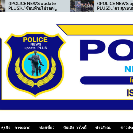
pdate
((POLICE NEWS update
ม่รอด!
PLUS))…”ตร.สภ.พบพระ จัด
้าม ตั้ง
กิจกรรมอบรมให้ความรู้ด้าน
กยาบ้าใน
“ความปลอดภัยในสถาน
าง 11
ศึกษา”
 SiamDailyOnline , p
ธุรกิจ – การตลาด
ท่องเที่ยว
บันเทิง-วาไรตี้
ข่าวสังคม
ข่าวปร