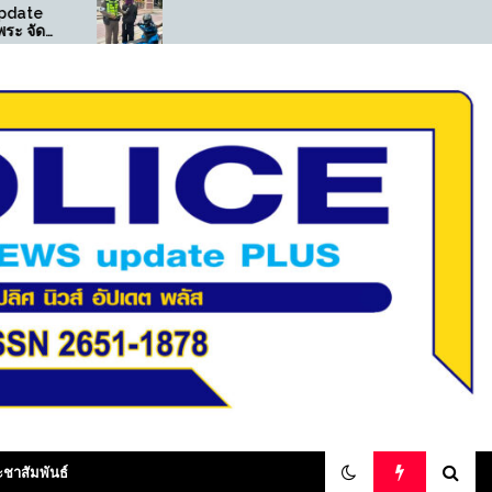
((POLICE NEWS update
((POLICE NEWS u
PLUS))…”สน.ท่าข้าม ตั้งจุด
PLUS))…”สืบ สตม.(
ตรวจกวดขันวินัยจราจร
รวบอาเฉียง อาชญ
สามารถจับกุมชายมียาเสพติด
ไซเบอร์จีน หลังศาล
ให้โทษประเภท 1 ไว้ในครอบ
ออกหมายจับ ประสา
ครอง”
ส่งกลับประเทศ
olicenewsupdateplus
ะชาสัมพันธ์