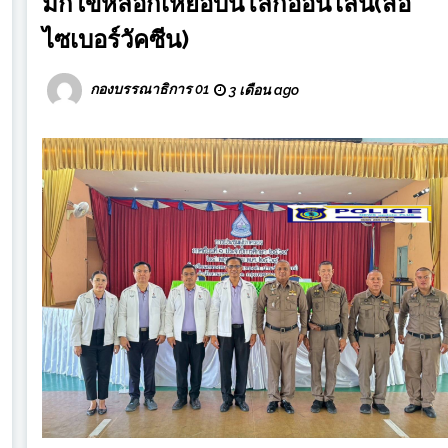
มักใข้หลอกเหยื่อบนโลกออนไลน์(สื่อ
ไซเบอร์วัคซีน)
กองบรรณาธิการ 01
3 เดือน ago