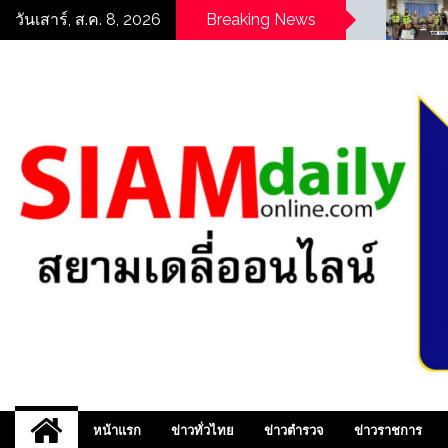
Skip
((POLICE NEWS update
((POLICE NEWS u
วันเสาร์, ส.ค. 8, 2026
Breaking News
PLUS))…”ซ้อนท้ายไม่รอด!
PLUS))…”ซ้อนท้ายไ
to
ตำรวจจราจร สน.ท่าข้าม ตั้ง
ตำรวจจราจร สน.ท่าข
content
จุดตรวจ รวบหนุ่มซุกยาบ้าใน
จุดตรวจ รวบหนุ่มซุ
กางเกงใน ยึดของกลาง 11
กางเกงใน ยึดของกล
เม็ด “
เม็ด “
สยามเดลี่ออนไลน์ ,
หน้าแรก
ข่าวทั่วไทย
ข่าวตำรวจ
ข่าวราชการ