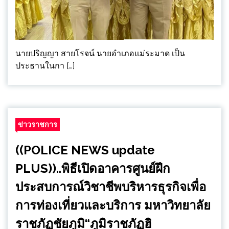
นายปริญญา สายโรจน์ นายอำเภอแม่ระมาด เป็น
ประธานในกา […]
ข่าวราชการ
((POLICE NEWS update
PLUS))..พิธีเปิดอาคารศูนย์ฝึก
ประสบการณ์วิชาชีพบริหารธุรกิจเพื่อ
การท่องเที่ยวและบริการ มหาวิทยาลัย
ราชภัฏชัยภูมิ“ภูมิราชภัฏฮิ