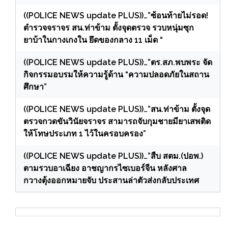
((POLICE NEWS update PLUS))…”ซ้อนท้ายไม่รอด!
ตำรวจจราจร สน.ท่าข้าม ตั้งจุดตรวจ รวบหนุ่มซุก
ยาบ้าในกางเกงใน ยึดของกลาง 11 เม็ด “
((POLICE NEWS update PLUS))…”ตร.สภ.พบพระ จัด
กิจกรรมอบรมให้ความรู้ด้าน “ความปลอดภัยในสถาน
ศึกษา”
((POLICE NEWS update PLUS))…”สน.ท่าข้าม ตั้งจุด
ตรวจกวดขันวินัยจราจร สามารถจับกุมชายมียาเสพติด
ให้โทษประเภท 1 ไว้ในครอบครอง”
((POLICE NEWS update PLUS))…”สืบ สตม.(ปอพ.)
ตามรวบอาเฉียง อาชญากรไซเบอร์จีน หลังศาล
กวางตุ้งออกหมายจับ ประสานล่าตัวส่งกลับประเทศ