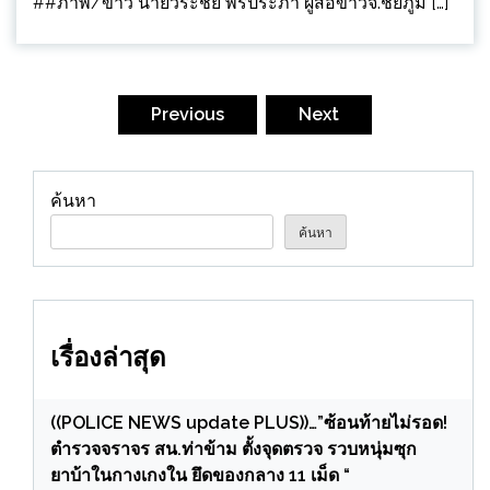
##ภาพ/ข่าว นายวีระชัย พรประภา ผู้สื่อข่าวจ.ชัยภูมิ […]
Posts
pagination
Previous
Next
ค้นหา
ค้นหา
เรื่องล่าสุด
((POLICE NEWS update PLUS))…”ซ้อนท้ายไม่รอด!
ตำรวจจราจร สน.ท่าข้าม ตั้งจุดตรวจ รวบหนุ่มซุก
ยาบ้าในกางเกงใน ยึดของกลาง 11 เม็ด “