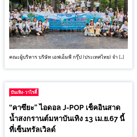
คณะผู้บริหาร บริษัท เอฟเอ็มพี กรุ๊ป (ประเทศไทย) จำ […]
บันเทิง-วาไรตี้
“คาซึยะ” ไอดอล J-POP เช็คอินสาด
น้ำสงกรานต์มหาบันเทิง 13 เม.ย.67 นี้
ที่เซ็นทรัลเวิลด์