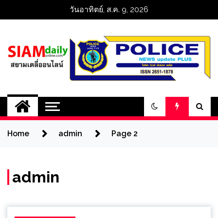
Skip
วันอาทิตย์, ส.ค. 9, 2026
to
content
สยามเดลี่ออนไลน์ 
SiamDailyOnline 
Home
admin
Page 2
policenewsupdatep
admin